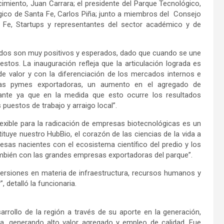
cimiento, Juan Carrara; el presidente del Parque Tecnológico,
ógico de Santa Fe, Carlos Piña; junto a miembros del Consejo
 Fe, Startups y representantes del sector académico y de
tados son muy positivos y esperados, dado que cuando se une
tos. La inauguración refleja que la articulación lograda es
e valor y con la diferenciación de los mercados internos e
e las pymes exportadoras, un aumento en el agregado de
nte ya que en la medida que esto ocurre los resultados
uestos de trabajo y arraigo local”.
lexible para la radicación de empresas biotecnológicas es un
uye nuestro HubBio, el corazón de las ciencias de la vida a
esas nacientes con el ecosistema científico del predio y los
ambién con las grandes empresas exportadoras del parque”.
versiones en materia de infraestructura, recursos humanos y
, detalló la funcionaria.
arrollo de la región a través de su aporte en la generación,
a, generando alto valor agregado y empleo de calidad. Fue