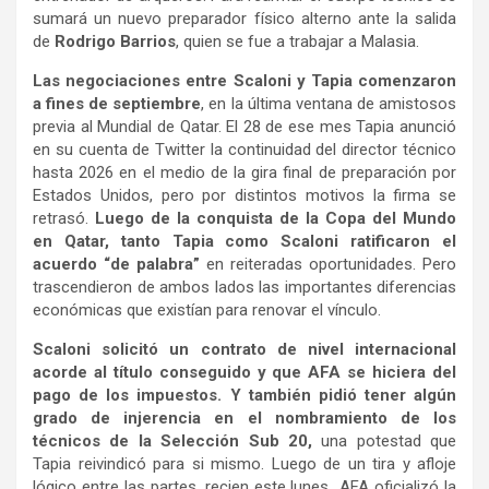
sumará un nuevo preparador físico alterno ante la salida
de
Rodrigo Barrios
, quien se fue a trabajar a Malasia.
Las negociaciones entre Scaloni y Tapia comenzaron
a fines de septiembre
, en la última ventana de amistosos
previa al Mundial de Qatar. El 28 de ese mes Tapia anunció
en su cuenta de Twitter la continuidad del director técnico
hasta 2026 en el medio de la gira final de preparación por
Estados Unidos, pero por distintos motivos la firma se
retrasó.
Luego de la conquista de la Copa del Mundo
en Qatar, tanto Tapia como Scaloni ratificaron el
acuerdo “de palabra”
en reiteradas oportunidades. Pero
trascendieron de ambos lados las importantes diferencias
económicas que existían para renovar el vínculo.
Scaloni solicitó un contrato de nivel internacional
acorde al título conseguido y que AFA se hiciera del
pago de los impuestos. Y también pidió tener algún
grado de injerencia en el nombramiento de los
técnicos de la Selección Sub 20,
una potestad que
Tapia reivindicó para si mismo. Luego de un tira y afloje
lógico entre las partes, recien este lunes AFA oficializó la