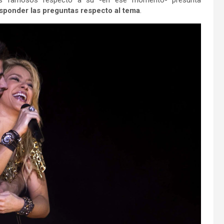
los famosos respecto a su -en ese momento- presunta
esponder las preguntas respecto al tema
.