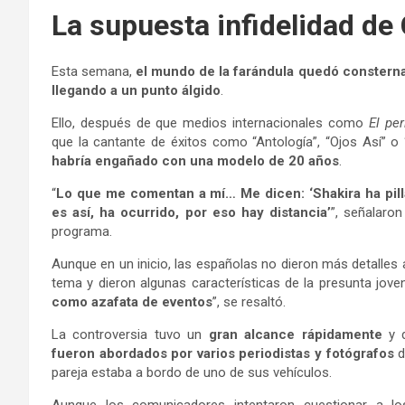
La supuesta infidelidad de
Esta semana,
el mundo de la farándula quedó consterna
llegando a un punto álgido
.
Ello, después de que medios internacionales como
El pe
que la cantante de éxitos como “Antología”, “Ojos Así” 
habría engañado con una modelo de 20 años
.
“
Lo que me comentan a mí… Me dicen: ‘Shakira ha pilla
es así, ha ocurrido, por eso hay distancia’
”, señalaro
programa.
Aunque en un inicio, las españolas no dieron más detalles 
tema y dieron algunas características de la presunta joven
como azafata de eventos
”, se resaltó.
La controversia tuvo un
gran alcance rápidamente
y d
fueron abordados por varios periodistas y fotógrafos
pareja estaba a bordo de uno de sus vehículos.