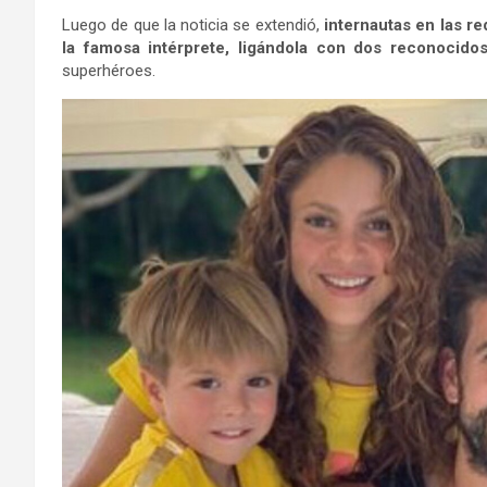
Luego de que la noticia se extendió,
internautas en las r
la famosa intérprete, ligándola con dos reconocidos
superhéroes.