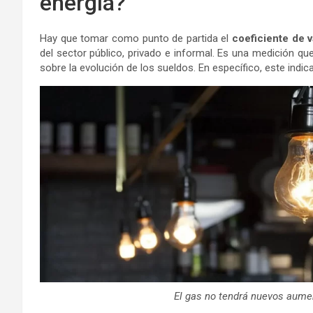
energía?
Hay que tomar como punto de partida el
coeficiente de v
del sector público, privado e informal. Es una medición que
sobre la evolución de los sueldos. En específico, este indic
El gas no tendrá nuevos aumen