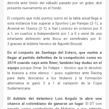
derrota ante Unión del sábado pasado por un golpe, dirá
presente nuevamente en el fondo.
El conjunto que más puntos sumó en la tabla anual llega a
esta instancia tras superar a Sportivo Las Parejas (2-1), a
Arsenal en 16avos (2-1), a San Lorenzo en octavos por 3
a 1, en cuartos a Independiente por 1 a 0 y viene de una
infartante definición ante Boca en semifinales por 4-
3 gracias al doblete heroíco de Agustín Bouzat.
En el conjunto de Santiago del Estero, que vuelve a
llegar al partido definitivo de la competición como en
2019 cuando cayó ante River, también hay dudas en el
equipo
porque Omar De Felippe – técnico que le devolvió
la bravura a este elenco – puso suplentes ante Racing
para darle descanso a los titulares y la formación
alternativa le ganó 3 a 1 al campeón de la Copa
Sudamericana.
El doblete del delantero Luis Angulo le abre una
chance al colombiano de ganarse un lugar
. El DT con
pasado como combatiente de Malvinas y que además