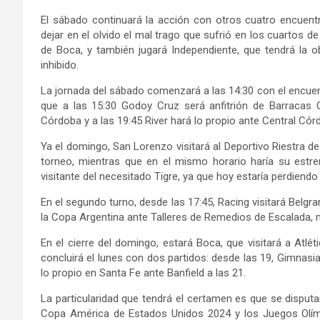
El sábado continuará la acción con otros cuatro encuentr
dejar en el olvido el mal trago que sufrió en los cuartos 
de Boca, y también jugará Independiente, que tendrá la o
inhibido.
La jornada del sábado comenzará a las 14:30 con el encuent
que a las 15:30 Godoy Cruz será anfitrión de Barracas Ce
Córdoba y a las 19:45 River hará lo propio ante Central Cór
Ya el domingo, San Lorenzo visitará al Deportivo Riestra d
torneo, mientras que en el mismo horario haría su estr
visitante del necesitado Tigre, ya que hoy estaría perdiendo 
En el segundo turno, desde las 17:45, Racing visitará Belg
la Copa Argentina ante Talleres de Remedios de Escalada, m
En el cierre del domingo, estará Boca, que visitará a Atl
concluirá el lunes con dos partidos: desde las 19, Gimnasia
lo propio en Santa Fe ante Banfield a las 21.
La particularidad que tendrá el certamen es que se disputa
Copa América de Estados Unidos 2024 y los Juegos Olímpi