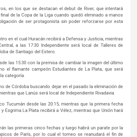
os, en los que se destacan el debut de River, que intentará
de final de la Copa de la Liga cuando quedó eliminado a manos
bligación de ser protagonista sin poder reforzarse por esta
ro en el cual Huracán recibirá a Defensa y Justicia, mientras
ntral, a las 17:30 Independiente será local de Talleres de
doba de Santiago del Estero.
esde las 15:30 con la premisa de cambiar la imagen del último
eno el flamante campeón Estudiantes de La Plata, que será
la categoría.
rano de Córdoba buscando dejar en el pasado la eliminación de
ientras que Lanús será local de Independiente Rivadavia.
ético Tucumán desde las 20:15, mientras que la primera fecha
 y Esgrima La Plata recibirá a Vélez, mientras que Unión hará
rán las primeras cinco fechas y luego habrá un parate por la
cos de París, por lo cual el torneo se reanudará el fin de