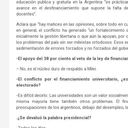
educación publica y gratuita en la Argentina “es práctica
avance en el desfinanciamiento que supone la falta de
docentes”.
Aclara que “hay matices en las opiniones, sobre todo en cua
en general, el conflicto ha generado “un fortalecimiento
inicialmente la gestión libertaria o que aún la apoyan, po
los problemas del país sin ser mileistas ortodoxos. Esos s
sedimentación de errores forzados y no forzados del gobi
-El apoyo del 38 por ciento al veto de la ley de financ
– No, es el núcleo duro de respaldo a Milei.
-El conflicto por el financiamiento universitario, ¿
electorado?
-Es difícil decirlo. Las universidades son un valor socialm
misma mayoría tiene también otros problemas. El fin
preocupaciones de los argentinos, debajo del desempleo, la co
.¿Se devaluó la palabra presidencial?
-Todos los días.