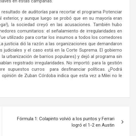
 claves en estas campañas.
 resultado de auditorías para recortar el programa Potenciar
al exterior, y aunque luego se probó que en su mayoría eran
ega!), la sociedad creyó en las acusaciones. También hubo
medores comunitarios: el señalamiento de irregularidades en
ue utilizado para cortar los insumos a todos los comedores
a justicia dió la razón a las organizaciones que demandaron
los judiciales y el caso está en la Corte Suprema. El gobierno
 la urbanización de barrios populares) y dejó al programa sin
bían registrado irregularidades. No importó: para la gestión
bre supuestos curros para desfinanciar políticas. ¿Podrá
de opinión de Zuban Córdoba indica que esta vez a Milei no le
Fórmula 1: Colapinto volvió a los puntos y Ferrari
logró el 1-2 en Austin