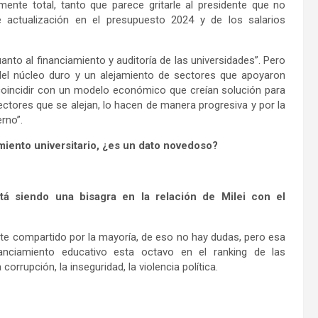
mente total, tanto que parece gritarle al presidente que no
 actualización en el presupuesto 2024 y de los salarios
nto al financiamiento y auditoría de las universidades”. Pero
 del núcleo duro y un alejamiento de sectores que apoyaron
r coincidir con un modelo económico que creían solución para
ectores que se alejan, lo hacen de manera progresiva y por la
erno”.
iamiento universitario, ¿es un dato novedoso?
está siendo una bisagra en la relación de Milei con el
ente compartido por la mayoría, de eso no hay dudas, pero esa
anciamiento educativo esta octavo en el ranking de las
rrupción, la inseguridad, la violencia política.