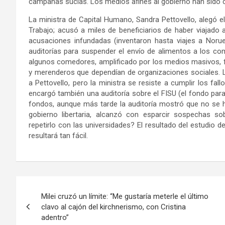
campañas sucias. Los medios afines al gobierno han sido
La ministra de Capital Humano, Sandra Pettovello, alegó el
Trabajo; acusó a miles de beneficiarios de haber viajado 
acusaciones infundadas (inventaron hasta viajes a Noru
auditorías para suspender el envío de alimentos a los co
algunos comedores, amplificado por los medios masivos, f
y merenderos que dependían de organizaciones sociales. L
a Pettovello, pero la ministra se resiste a cumplir los fal
encargó también una auditoría sobre el FISU (el fondo para
fondos, aunque más tarde la auditoría mostró que no se ha
gobierno libertaria, alcanzó con esparcir sospechas so
repetirlo con las universidades? El resultado del estudio 
resultará tan fácil.
Navegación
Milei cruzó un límite: “Me gustaría meterle el último
de
clavo al cajón del kirchnerismo, con Cristina
adentro”