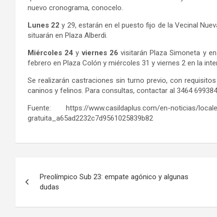
nuevo cronograma, conocelo.
Lunes 22
y 29, estarán en el puesto fijo de la Vecinal Nu
situarán en Plaza Alberdi.
Miércoles 24
y
viernes 26
visitarán Plaza Simoneta y en
febrero en Plaza Colón y miércoles 31 y viernes 2 en la int
Se realizarán castraciones sin turno previo, con requisito
caninos y felinos. Para consultas, contactar al 3464 699384
Fuente: https://www.casildaplus.com/en-noticias/locales
gratuita_a65ad2232c7d9561025839b82
Navegación
Preolímpico Sub 23: empate agónico y algunas
de
dudas
entradas