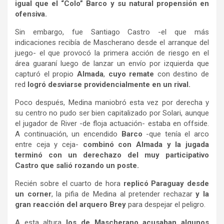
igual que el “Colo” Barco y su natural propensión en
ofensiva.
Sin embargo, fue Santiago Castro -el que más
indicaciones recibía de Mascherano desde el arranque del
juego- el que provocó la primera acción de riesgo en el
área guaraní luego de lanzar un envío por izquierda que
capturó el propio
Almada
,
cuyo remate
con destino de
red
logró desviarse providencialmente en un rival.
Poco después, Medina maniobró esta vez por derecha y
su centro no pudo ser bien capitalizado por Solari, aunque
el jugador de River -de floja actuación- estaba en offside.
A continuación, un encendido
Barco
-que tenía el arco
entre ceja y ceja-
combinó con Almada y la jugada
terminó con un derechazo del muy participativo
Castro que salió rozando un poste.
Recién sobre el cuarto de hora
replicó Paraguay desde
un corner
, la pifia de Medina al pretender rechazar
y la
gran reacción del arquero Brey
para despejar el peligro.
A esta altura
los de Mascherano acusaban algunos