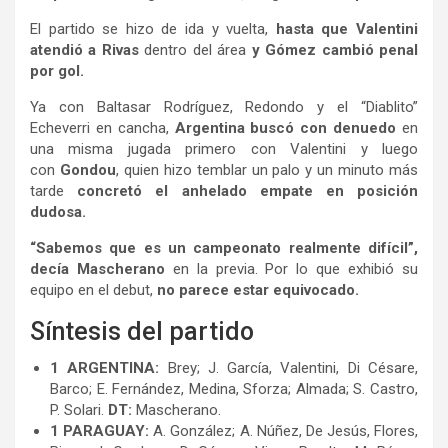
El partido se hizo de ida y vuelta,
hasta que Valentini
atendió a Rivas
dentro del área
y Gómez cambió penal
por gol.
Ya con Baltasar Rodríguez, Redondo y el “Diablito”
Echeverri en cancha,
Argentina buscó con denuedo
en
una misma jugada primero con Valentini y luego
con
Gondou
, quien hizo temblar un palo y un minuto más
tarde
concretó el anhelado empate en posición
dudosa.
“Sabemos que es un campeonato realmente difícil”,
decía Mascherano
en la previa. Por lo que exhibió su
equipo en el debut,
no parece estar equivocado.
Síntesis del partido
1 ARGENTINA:
Brey; J. García, Valentini, Di Césare,
Barco; E. Fernández, Medina, Sforza; Almada; S. Castro,
P. Solari.
DT:
Mascherano.
1 PARAGUAY:
A. González; A. Núñez, De Jesús, Flores,