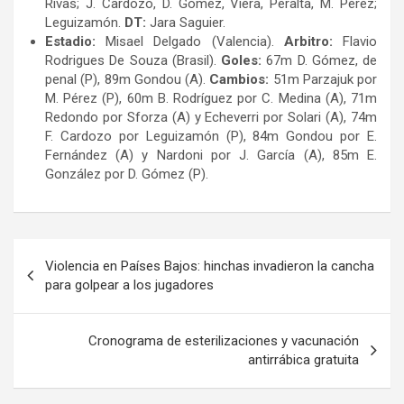
Rivas; J. Cardozo, D. Gómez, Viera, Peralta, M. Pérez;
Leguizamón.
DT:
Jara Saguier.
Estadio:
Misael Delgado (Valencia).
Arbitro:
Flavio
Rodrigues De Souza (Brasil).
Goles:
67m D. Gómez, de
penal (P), 89m Gondou (A).
Cambios:
51m Parzajuk por
M. Pérez (P), 60m B. Rodríguez por C. Medina (A), 71m
Redondo por Sforza (A) y Echeverri por Solari (A), 74m
F. Cardozo por Leguizamón (P), 84m Gondou por E.
Fernández (A) y Nardoni por J. García (A), 85m E.
González por D. Gómez (P).
Navegación
Violencia en Países Bajos: hinchas invadieron la cancha
de
para golpear a los jugadores
entradas
Cronograma de esterilizaciones y vacunación
antirrábica gratuita