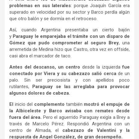
problemas en sus laterales
: porque Joaquín García era
superado en velocidad por su sector y Barco perdía algún
que otro balón y se dormía en el retroceso.
Así, cuando Argentina presentaba un cierto bajón
y
Paraguay le emparejaba el trámite con un disparo de
Gómez que pudo comprometer al seguro Brey
, una
arremetida de Medina hizo que Castro, otra vez en offside,
casi abra el marcador de taco.
Antes del descanso, un centro
desde la izquierda
fue
conectado por Viera y su cabezazo salió cerca
de un
palo. Sin ser preciosista y con apellidos poco
rutilantes,
Paraguay se las arreglaba para provocar
algunos dolores de cabeza.
El
inicio del
complemento
también
mostró el empuje de
la Albiceleste y Barco avisaba con remates desde
fuera del área.
Pero el aguerrido Paraguay exigía a Brey a
través de Marcelo Pérez. Respondió Argentina con un
centro de Almada, el
cabezazo de Valentini y la
respuesta de Angel González, de gran desempeño.