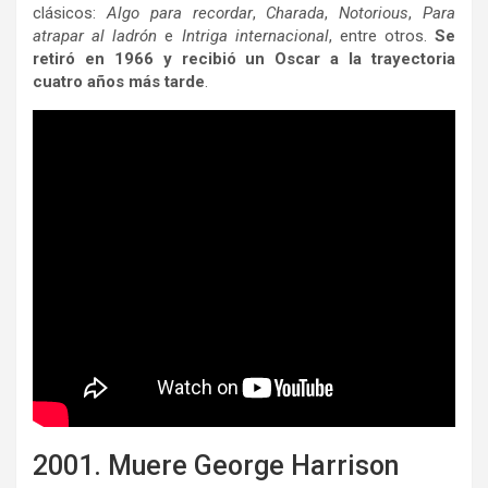
clásicos:
Algo para recordar
,
Charada
,
Notorious
,
Para
atrapar al ladrón
e
Intriga internacional
, entre otros.
Se
retiró en 1966 y recibió un Oscar a la trayectoria
cuatro años más tarde
.
2001. Muere George Harrison