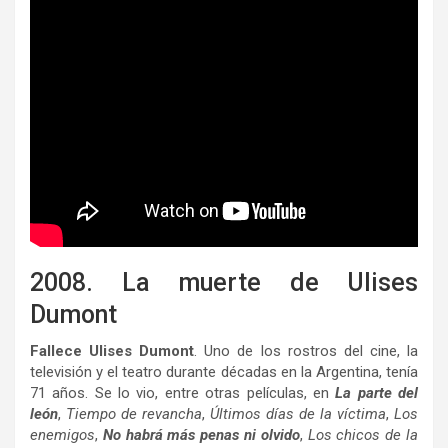
2008. La muerte de Ulises
Dumont
Fallece Ulises Dumont
. Uno de los rostros del cine, la
televisión y el teatro durante décadas en la Argentina, tenía
71 años. Se lo vio, entre otras películas, en
La parte del
león
,
Tiempo de revancha
,
Últimos días de la víctima
,
Los
enemigos
,
No habrá más penas ni olvido
,
Los chicos de la