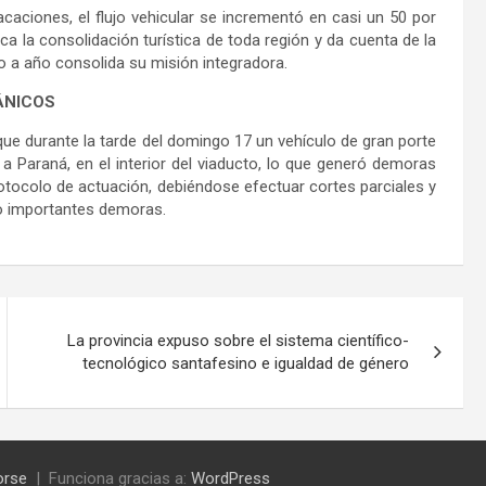
caciones, el flujo vehicular se incrementó en casi un 50 por
ica la consolidación turística de toda región y da cuenta de la
año a año consolida su misión integradora.
ÁNICOS
e durante la tarde del domingo 17 un vehículo de gran porte
 Paraná, en el interior del viaducto, lo que generó demoras
protocolo de actuación, debiéndose efectuar cortes parciales y
do importantes demoras.
La provincia expuso sobre el sistema científico-
tecnológico santafesino e igualdad de género
orse
Funciona gracias a:
WordPress