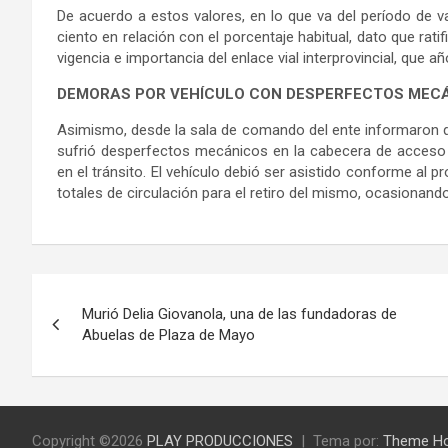
De acuerdo a estos valores, en lo que va del período de va
ciento en relación con el porcentaje habitual, dato que ratif
vigencia e importancia del enlace vial interprovincial, que 
DEMORAS POR VEHÍCULO CON DESPERFECTOS MEC
Asimismo, desde la sala de comando del ente informaron qu
sufrió desperfectos mecánicos en la cabecera de acceso a
en el tránsito. El vehículo debió ser asistido conforme al 
totales de circulación para el retiro del mismo, ocasionan
Navegación
Murió Delia Giovanola, una de las fundadoras de
de
Abuelas de Plaza de Mayo
entradas
Copyright ©2026
PLAY PRODUCCIONES
Tema por:
Theme H