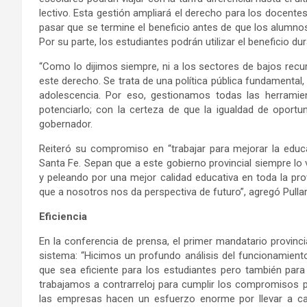
lectivo. Esta gestión ampliará el derecho para los docente
pasar que se termine el beneficio antes de que los alumnos 
Por su parte, los estudiantes podrán utilizar el beneficio d
“Como lo dijimos siempre, ni a los sectores de bajos recurso
este derecho. Se trata de una política pública fundamenta
adolescencia. Por eso, gestionamos todas las herramien
potenciarlo; con la certeza de que la igualdad de oportuni
gobernador.
Reiteró su compromiso en “trabajar para mejorar la educ
Santa Fe. Sepan que a este gobierno provincial siempre lo
y peleando por una mejor calidad educativa en toda la pr
que a nosotros nos da perspectiva de futuro”, agregó Pullar
Eficiencia
En la conferencia de prensa, el primer mandatario provincia
sistema: “Hicimos un profundo análisis del funcionamien
que sea eficiente para los estudiantes pero también par
trabajamos a contrarreloj para cumplir los compromisos p
las empresas hacen un esfuerzo enorme por llevar a c