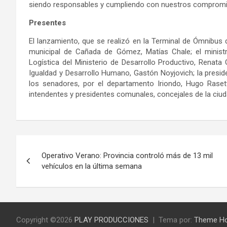
siendo responsables y cumpliendo con nuestros compromiso
Presentes
El lanzamiento, que se realizó en la Terminal de Ómnibus
municipal de Cañada de Gómez, Matías Chale; el ministr
Logística del Ministerio de Desarrollo Productivo, Renata Gh
Igualdad y Desarrollo Humano, Gastón Noyjovich; la preside
los senadores, por el departamento Iriondo, Hugo Raset
intendentes y presidentes comunales, concejales de la ciud
Navegación
Operativo Verano: Provincia controló más de 13 mil
de
vehículos en la última semana
entradas
Copyright ©2026
PLAY PRODUCCIONES
Tema por:
Theme H