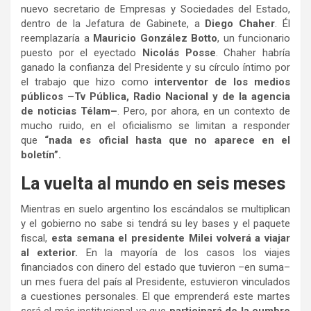
nuevo secretario de Empresas y Sociedades del Estado,
dentro de la Jefatura de Gabinete, a
Diego Chaher
. Él
reemplazaría a
Mauricio González Botto
, un funcionario
puesto por el eyectado
Nicolás Posse
. Chaher habría
ganado la confianza del Presidente y su círculo íntimo por
el trabajo que hizo como
interventor de los medios
públicos –Tv Pública, Radio Nacional y de la agencia
de noticias Télam–
. Pero, por ahora, en un contexto de
mucho ruido, en el oficialismo se limitan a responder
que
“nada es oficial hasta que no aparece en el
boletín”.
La vuelta al mundo en seis meses
Mientras en suelo argentino los escándalos se multiplican
y el gobierno no sabe si tendrá su ley bases y el paquete
fiscal,
esta semana el presidente Milei volverá a viajar
al exterior.
En la mayoría de los casos los viajes
financiados con dinero del estado que tuvieron –en suma–
un mes fuera del país al Presidente, estuvieron vinculados
a cuestiones personales. El que emprenderá este martes
será el más institucional ya que
participará de la cumbre