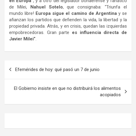
en Europa”
, y a otro del legislador bonaerense y fanático
de Milei,
Nahuel Sotelo
, que consignaba: “Triunfa el
mundo libre!
Europa sigue el camino de Argentina
y se
afianzan los partidos que defienden la vida, la libertad y la
propiedad privada. Atrás, y en crisis, quedan las izquierdas
empobrecedoras. Gran parte
es influencia directa de
Javier Milei”
.
Navegación
Efemérides de hoy: qué pasó un 7 de junio
de
entradas
El Gobierno insiste en que no distribuirá los alimentos
acopiados