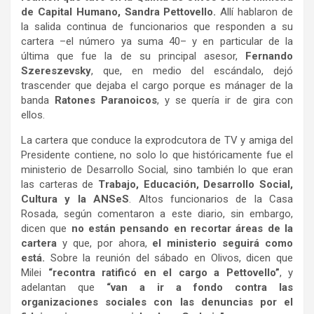
de Capital Humano, Sandra Pettovello.
Allí hablaron de
la salida continua de funcionarios que responden a su
cartera –el número ya suma 40– y en particular de la
última que fue la de su principal asesor,
Fernando
Szereszevsky
, que, en medio del escándalo, dejó
trascender que dejaba el cargo porque es mánager de la
banda
Ratones Paranoicos
, y se quería ir de gira con
ellos.
La cartera que conduce la exprodcutora de TV y amiga del
Presidente contiene, no solo lo que históricamente fue el
ministerio de Desarrollo Social, sino también lo que eran
las carteras de
Trabajo, Educación, Desarrollo Social,
Cultura y la ANSeS
. Altos funcionarios de la Casa
Rosada, según comentaron a este diario, sin embargo,
dicen que
no están pensando en recortar áreas de la
cartera
y que, por ahora,
el ministerio seguirá como
está.
Sobre la reunión del sábado en Olivos, dicen que
Milei
“recontra ratificó en el cargo a Pettovello”
, y
adelantan que
“van a ir a fondo contra las
organizaciones sociales con las denuncias por el